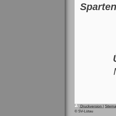
Sparten
Druckversion
|
Sitem
© SV-Lütau